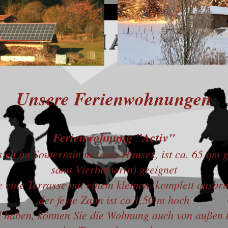
Unsere Ferienwohnungen
Ferienw
ohnung "Activ"
ich im Souterrain unseres Hauses, ist ca. 65 qm 
samt Vierbeiner(n) geeignet
 eine Terrasse mit einem kleinen, komplett ausbru
der feste Zaun ist ca 1,50 m hoch
haben, können Sie die Wohnung auch von außen b