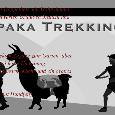
ßem Doppelbett, ein Wohnzimmer
chwerten Urlauben braucht und
e
irekten Zugang zum Garten, aber
 und ferne Umgebung
sbereich, Küche und ein großes
n mit Hund(en)