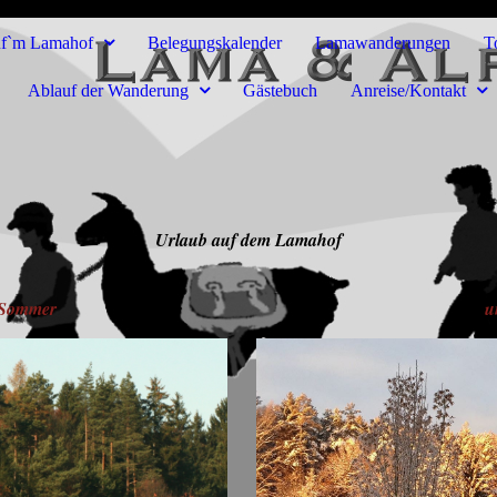
uf`m Lamahof
Belegungskalender
Lamawanderungen
T
Ablauf der Wanderung
Gästebuch
Anreise/Kontakt
Urlaub auf dem Lamahof
 Sommer
u