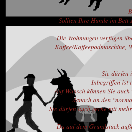
B
Sollten Ihre Hunde im Bett s
Die Wohnungen verfügen über
Kaffee/Kaffeepadmaschine, W
Sie dürfen 
Inbegriffen ist
Auf Wunsch können Sie auch v
danach an den "norma
Sie dürfen auch gerne mit meh
Da auf dem Grundstück außer