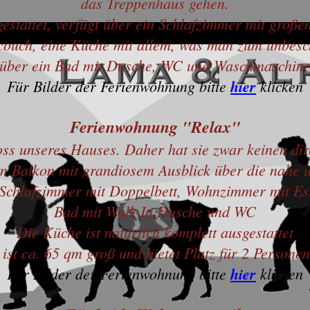
das Treppenhaus gehen.
estattet, verfügt über ein Schlafzimmer mit gro
couch, eine Küche mit allem, was man zum unbes
über ein Bad mit Dusche, WC und Waschmaschin
Für Bilder der Ferienwohnung bitte
hier
klicken
Ferienwohnung "Relax"
oss unseres Hauses. Daher hat sie zwar keinen d
en Balkon mit grandiosem Ausblick über die nahe
Schlafzimmer mit Doppelbett, Wohnzimmer mit Es
Bad mit Walk-In Dusche und WC
Die Küche ist natürlich komplett ausgestattet
st ca. 65 qm groß und bietet Platz für 2 Persone
Für Bilder der Ferienwohnung bitte
hier
klicken