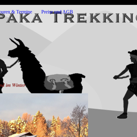
ouren & Termine
Preise und AGB
nd im Winter