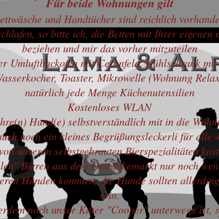
Für beide Wohnungen gilt
ettwäsche und Handtücher sind reichlich vorhand
chlafen, so bitte ich, die Betten mit Ihrer eigene
beziehen und mir das vorher mitzuteilen
 Umluftbackofen mit Ceranfeld, Kühlschrank mit 
asserkocher, Toaster, Mikrowelle (Wohnung Rela
natürlich jede Menge Küchenutensilien
Kostenloses WLAN
ihre(n) Hund(e) selbstverständlich mit in die Wo
 auch noch ein kleines Begrüßungsleckerli für alle 
on unseren selbstgebrauten Bierspezialitäten kost
len" Bieren aus dem Getränkemarkt nur noch weni
reren Hunden kommen, die Hunde sollten allerdin
sein.
dem noch unser Kater "Cooper" unterwegs ist, so