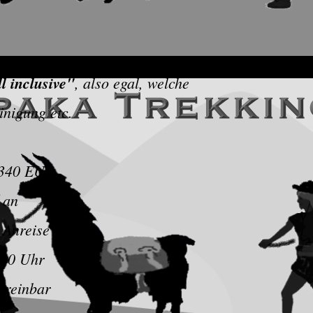
ll inclusive"
, also egal, welche
inigung etc.
 340 EUR
 an
 Anreise
 10 Uhr
vereinbar