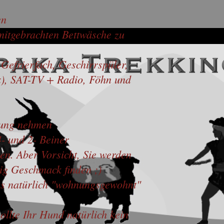
en
n mitgebrachten Bettwäsche zu
Gefrierfach, Geschirrspüler,
x), SAT-TV + Radio, Föhn und
hnung nehmen
4- und 2- Beiner
en. Aber Vorsicht, Sie werden
g Geschmack finden ;)
gs natürlich "wohnungsgewohnt"
llte Ihr Hund natürlich kein