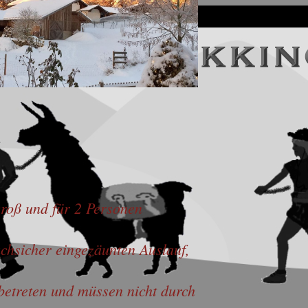
groß und für 2 Personen
chsicher eingezäunten Auslauf,
etreten und müssen nicht durch