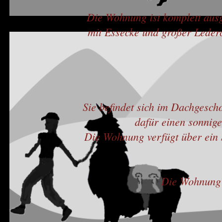
Die Wohnung ist komplett ausg
mit Essecke und großer Leder
Sie befindet sich im Dachgesch
dafür einen sonnig
Die Wohnung verfügt über ein 
Die Wohnung i