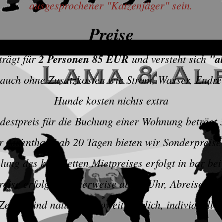
ausgesprochener "Katzenjäger" sein.
Preise
trägt für
2 Personen 85 EUR
und versteht sich
"a
auch ohne Zusatzkosten wie Strom, Wasser, Endre
Hunde kosten nichts extra
destpreis für die Buchung einer Wohnung beträgt
r Aufenthalte ab 20 Tagen bieten wir Sonderpreise
lung des kompletten Mietpreises erfolgt in bar bei
eise erfolgt üblicherweise ab 15 Uhr, Abreise bis
eiten sind natürlich, soweit möglich, individuell 